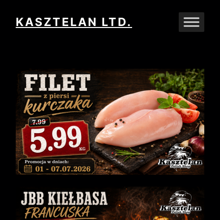
Przejdź
KASZTELAN LTD.
do
treści